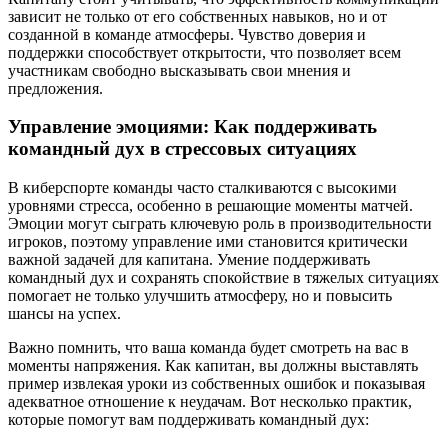
зависит не только от его собственных навыков, но и от
созданной в команде атмосферы. Чувство доверия и
поддержки способствует открытости, что позволяет всем
участникам свободно высказывать свои мнения и
предложения.
Управление эмоциями: Как поддерживать
командный дух в стрессовых ситуациях
В киберспорте команды часто сталкиваются с высокими
уровнями стресса, особенно в решающие моменты матчей.
Эмоции могут сыграть ключевую роль в производительности
игроков, поэтому управление ими становится критически
важной задачей для капитана. Умение поддерживать
командный дух и сохранять спокойствие в тяжелых ситуациях
помогает не только улучшить атмосферу, но и повысить
шансы на успех.
Важно помнить, что ваша команда будет смотреть на вас в
моменты напряжения. Как капитан, вы должны выставлять
пример извлекая уроки из собственных ошибок и показывая
адекватное отношение к неудачам. Вот несколько практик,
которые помогут вам поддерживать командный дух: