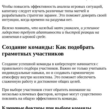
Чтобы повысить эффективность анализа игровых ситуаций,
капитану следует изучать различные типы матчей и
разрабатывать стратегии заранее. Это поможет доверять своей
интуиции, когда времени на раздумья нет.
Важно помнить, что каждый матч уникален, и успешное
лидерство требует адаптивности и быстрой реакции на
изменения в игровой среде.
Создание команды: Как подобрать
грамотных участников
Создание успешной команды в киберспорте начинается с
правильного подбора участников. Важно не только учитывать
индивидуальные навыки, но и создавать гармоничную
атмосферу внутри коллектива. Это поможет обеспечить
слаженную работу и достижение общих целей.
При выборе участников стоит обратить внимание на
несколько ключевых факторов, которые могут существенно
повлиять на общую эффективность команды.
Ключевые факторы при выборе команды