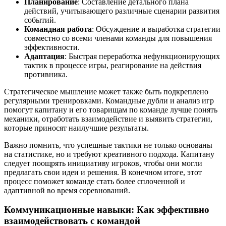
Планирование
: Составление детального плана
действий, учитывающего различные сценарии развития
событий.
Командная работа
: Обсуждение и выработка стратегии
совместно со всеми членами команды для повышения
эффективности.
Адаптация
: Быстрая переработка нефункционирующих
тактик в процессе игры, реагирование на действия
противника.
Стратегическое мышление может также быть подкреплено
регулярными тренировками. Командные дубли и анализ игр
помогут капитану и его товарищам по команде лучше понять
механики, отработать взаимодействие и выявить стратегии,
которые приносят наилучшие результаты.
Важно помнить, что успешные тактики не только основаны
на статистике, но и требуют креативного подхода. Капитану
следует поощрять инициативу игроков, чтобы они могли
предлагать свои идеи и решения. В конечном итоге, этот
процесс поможет команде стать более сплоченной и
адаптивной во время соревнований.
Коммуникационные навыки: Как эффективно
взаимодействовать с командой