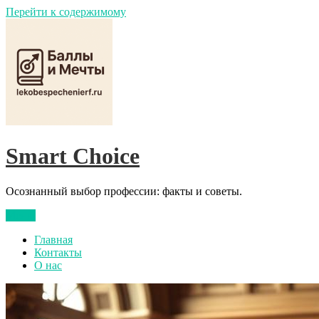
Перейти к содержимому
Smart Choice
Осознанный выбор профессии: факты и советы.
Меню
Главная
Контакты
О нас