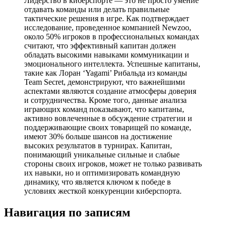
Лидерство в киберспорте — это не просто умение
отдавать команды или делать правильные
тактические решения в игре. Как подтверждает
исследование, проведенное компанией Newzoo,
около 50% игроков в профессиональных командах
считают, что эффективный капитан должен
обладать высокими навыками коммуникации и
эмоционального интеллекта. Успешные капитаны,
такие как Лоран ‘Yagami’ Рибальда из команды
Team Secret, демонстрируют, что важнейшими
аспектами являются создание атмосферы доверия
и сотрудничества. Кроме того, данные анализа
играющих команд показывают, что капитаны,
активно вовлеченные в обсуждение стратегии и
поддерживающие своих товарищей по команде,
имеют 30% больше шансов на достижение
высоких результатов в турнирах. Капитан,
понимающий уникальные сильные и слабые
стороны своих игроков, может не только развивать
их навыки, но и оптимизировать командную
динамику, что является ключом к победе в
условиях жесткой конкуренции киберспорта.
Навигация по записям